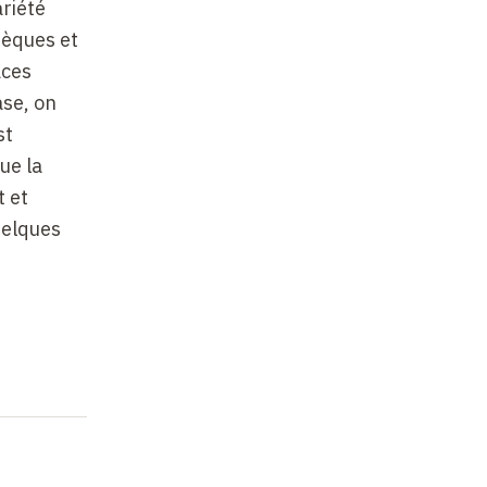
ariété
sèques et
aces
ase, on
st
ue la
t et
uelques
'imagerie
par
ut ainsi
on de
ilisés