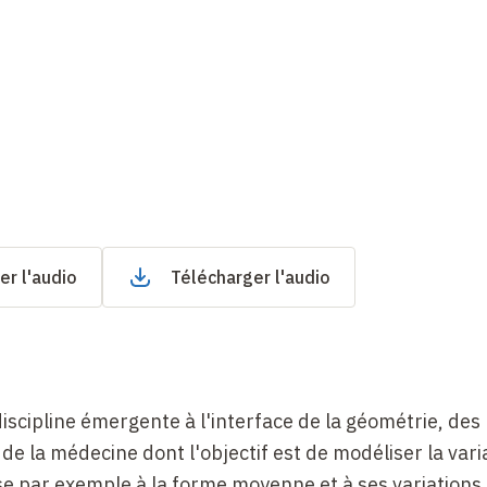
er l'audio
Télécharger l'audio
iscipline émergente à l'interface de la géométrie, des
 de la médecine dont l'objectif est de modéliser la varia
se par exemple à la forme moyenne et à ses variations