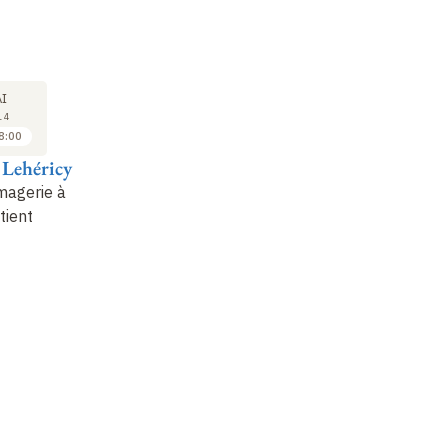
 à mieux
chaque
SÉMINAIRE
COURS
SÉ
20
27
I
MAI
MAI
14
2014
2014
8:00
18:00 à 18:30
16:30 à 17:30
 Lehéricy
Christian Barillot
Nicholas Ayache
E
M
magerie à
Biomarqueurs
Imagerie des tumeurs
:
tient
d'imagerie dans les
modèles biophysiques
Ne
pathologies
pour mesurer et
pa
cérébrales
prédire