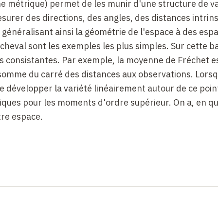
ne métrique) permet de les munir d'une structure de v
urer des directions, des angles, des distances intrin
 généralisant ainsi la géométrie de l'espace à des esp
 cheval sont les exemples les plus simples. Sur cette b
ues consistantes. Par exemple, la moyenne de Fréchet e
 somme du carré des distances aux observations. Lorsq
e développer la variété linéairement autour de ce poin
ssiques pour les moments d'ordre supérieur. On a, en q
tre espace.
e moyenne permet également d'étendre de nombreux
es images à valeur dans une variété. C'est le cas de l
 l'anisotropie de la diffusion de l'eau dans les tissus 
iance (imagerie du tenseur de diffusion ou DTI). On pe
nterpolation, de filtrage, de diffusion et de restaurati
n de moyennes pondérées. Ces algorithmes sont très ut