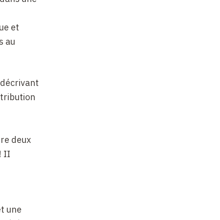
ue et
s au
 décrivant
tribution
ire deux
 II
et une