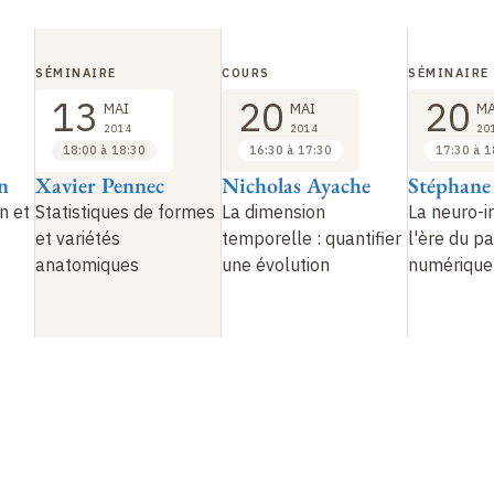
s (affines) mais à des échelles multiples, de manière
Ainsi, une analyse statistique de la mandibule révèle à 
i ont un sens anatomique.
SÉMINAIRE
COURS
SÉMINAIRE
13
20
20
MAI
MAI
MA
2014
2014
20
18:00 à 18:30
16:30 à 17:30
17:30 à 1
n
Xavier Pennec
Nicholas Ayache
Stéphane
n et
Statistiques de formes
La dimension
La neuro-i
et variétés
temporelle
: quantifier
l'ère du pa
anatomiques
une évolution
numérique