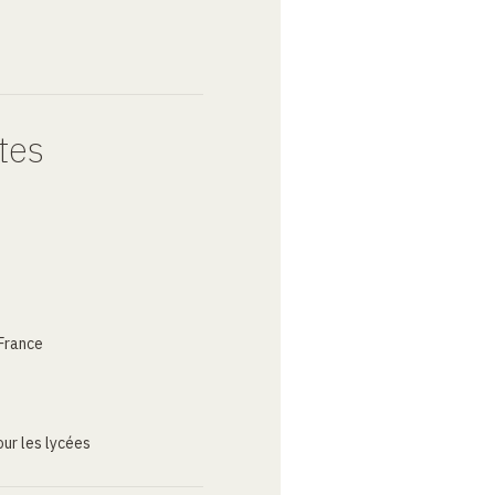
tes
France
ur les lycées