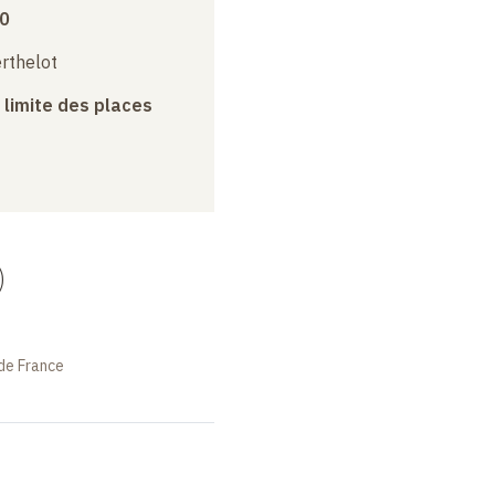
10
erthelot
a limite des places
)
de France