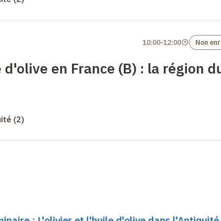
10:00
-
12:00
Non enr
 d'olive en France (B)
: la région d
uité (2)
aire : L'olivier et l'huile d'olive dans l'Antiquité