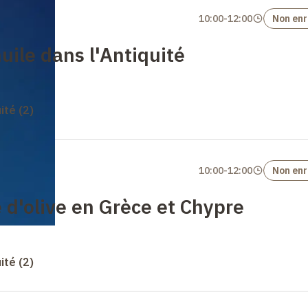
10:00
-
12:00
Non enr
uile dans l'Antiquité
uité (2)
10:00
-
12:00
Non enr
e d'olive en Grèce et Chypre
uité (2)