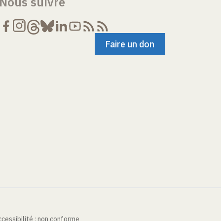
Nous suivre
Faire un don
cessibilité : non conforme