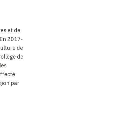
ves et de
. En 2017-
culture de
ollège de
les
ffecté
égion par