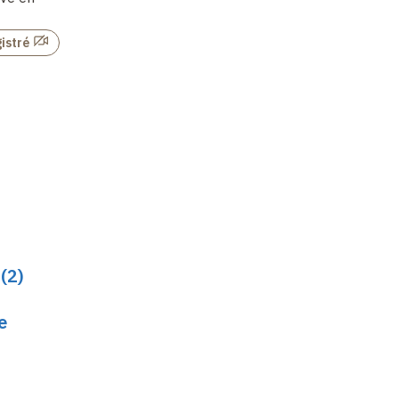
France (A)
: de la
France (B)
: la région
région des Pyrénées
du Var
istré
jusqu'à…
Non enregistré
Non enregistré
 (2)
e