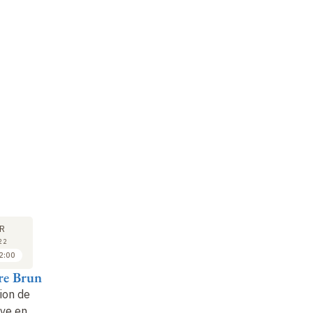
COURS
COURS
16
23
R
MAI
MAI
22
2022
2022
2:00
10:00 à 12:00
10:00 à 12:00
re Brun
Jean-Pierre Brun
Jean-Pierre Brun
ion de
La production de
La production de
ive en
l'huile d'olive en
l'huile d'olive en