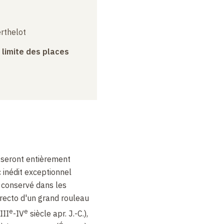
erthelot
a limite des places
 seront entièrement
 inédit exceptionnel
 conservé dans les
recto d'un grand rouleau
e
e
III
-IV
siècle apr. J.-C.),