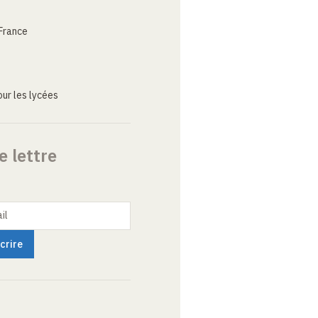
France
ur les lycées
e lettre
il