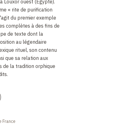
 à Louxor ouest (Égypte).
e « rite de purification
s'agit du premier exemple
les complètes à des fins de
type de texte dont la
position au légendaire
exique rituel, son contenu
si que sa relation aux
de la tradition orphique
its.
)
e France