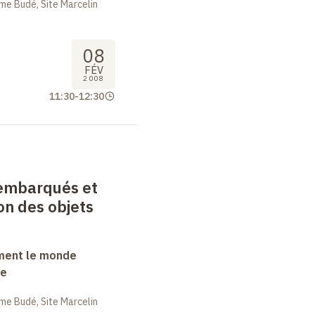
me Budé, Site Marcelin
08
FÉV
2008
11:30
-
12:30
embarqués et
on des objets
ment le monde
ue
me Budé, Site Marcelin