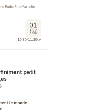
me Budé, Site Marcelin
01
FÉV
2008
10:30
-
11:30
nfiniment petit
ges
s
ment le monde
ue