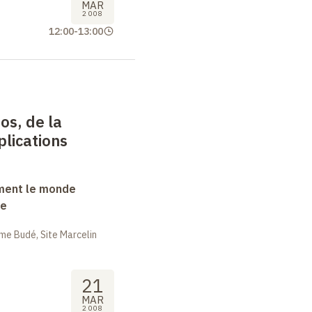
MAR
2008
12:00
-
13:00
os, de la
plications
ment le monde
ue
me Budé, Site Marcelin
21
MAR
2008