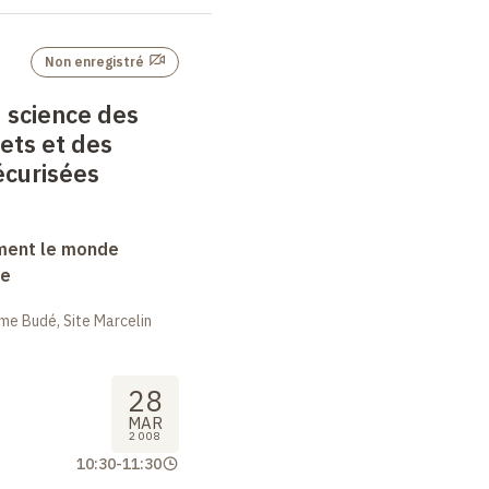
Non enregistré
, science des
ets et des
écurisées
ment le monde
ue
me Budé, Site Marcelin
28
MAR
2008
10:30
-
11:30