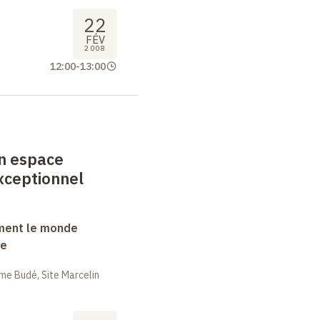
22
FÉV
2008
12:00
-
13:00
un espace
xceptionnel
ment le monde
ue
me Budé, Site Marcelin