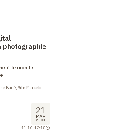
ital
a photographie
ment le monde
ue
me Budé, Site Marcelin
21
MAR
2008
11:10
-
12:10