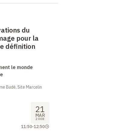
vations du
mage pour la
e définition
ment le monde
ue
me Budé, Site Marcelin
21
MAR
2008
11:50
-
12:50