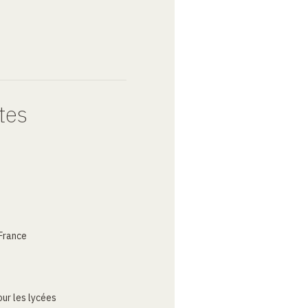
tes
France
ur les lycées