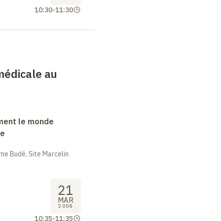
10:30
-
11:30
médicale au
ment le monde
ue
me Budé, Site Marcelin
21
MAR
2008
10:35
-
11:35