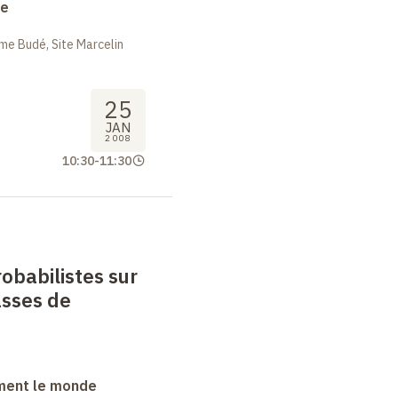
ue
me Budé, Site Marcelin
25
JAN
2008
10:30
-
11:30
obabilistes sur
sses de
ment le monde