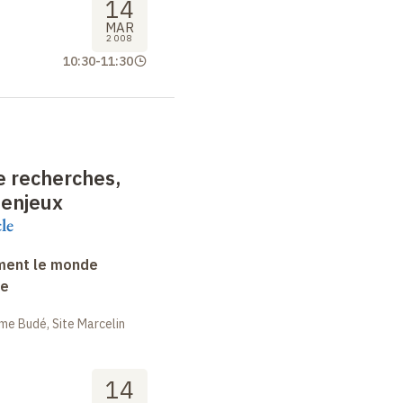
14
MAR
2008
10:30
-
11:30
e recherches,
 enjeux
le
ment le monde
ue
me Budé, Site Marcelin
14