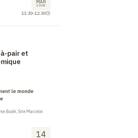
MAR
2008
11:30
-
12:30
à-pair et
démique
ment le monde
ue
me Budé, Site Marcelin
14