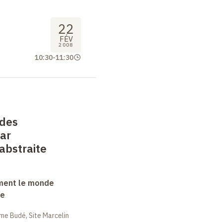
22
FÉV
2008
10:30
-
11:30
 des
ar
 abstraite
ment le monde
ue
me Budé, Site Marcelin