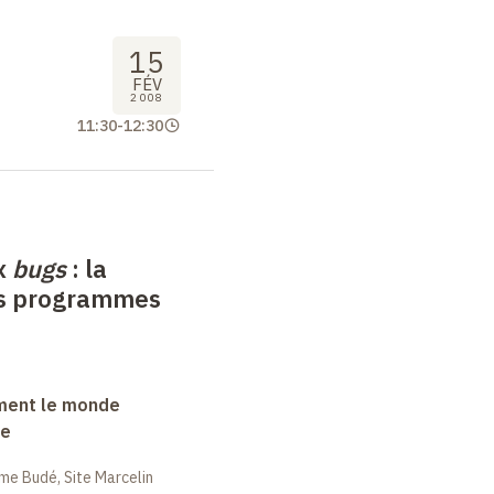
15
FÉV
2008
11:30
-
12:30
x
bugs
: la
des programmes
ment le monde
ue
me Budé, Site Marcelin