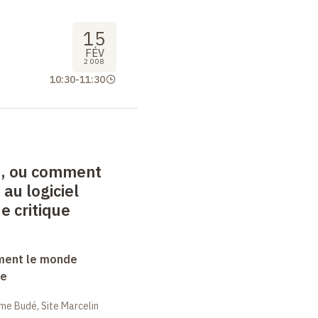
15
FÉV
2008
10:30
-
11:30
on, ou comment
 au logiciel
e critique
ment le monde
ue
me Budé, Site Marcelin