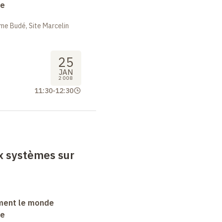
ue
me Budé, Site Marcelin
25
JAN
2008
11:30
-
12:30
ux systèmes sur
ment le monde
ue