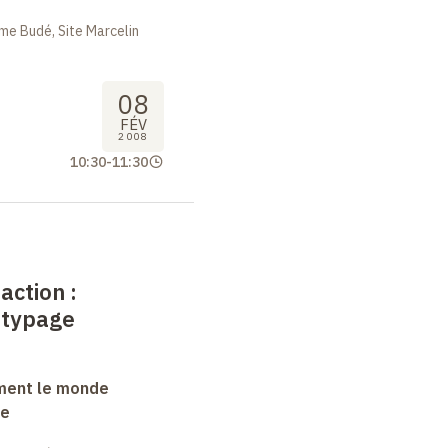
me Budé, Site Marcelin
08
FÉV
2008
10:30
-
11:30
action :
 typage
ment le monde
ue