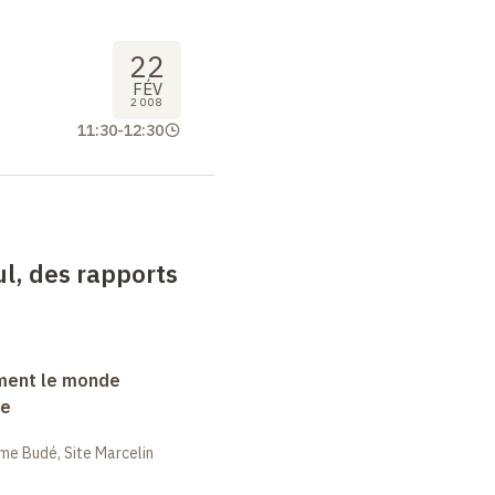
22
FÉV
2008
11:30
-
12:30
ul, des rapports
ment le monde
ue
me Budé, Site Marcelin