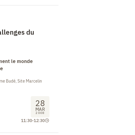
allenges du
ment le monde
ue
me Budé, Site Marcelin
28
MAR
2008
11:30
-
12:30