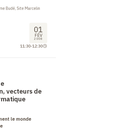
me Budé, Site Marcelin
01
FÉV
2008
11:30
-
12:30
de
, vecteurs de
ormatique
ment le monde
ue