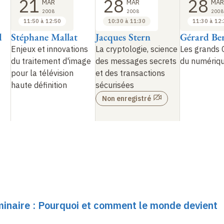
21
28
28
MAR
MAR
MAR
2008
2008
2008
11:50 à 12:50
10:30 à 11:30
11:30 à 12
d
Stéphane Mallat
Jacques Stern
Gérard Be
Enjeux et innovations
La cryptologie, science
Les grands 
du traitement d'image
des messages secrets
du numériq
pour la télévision
et des transactions
haute définition
sécurisées
Non enregistré
éminaire : Pourquoi et comment le monde devient