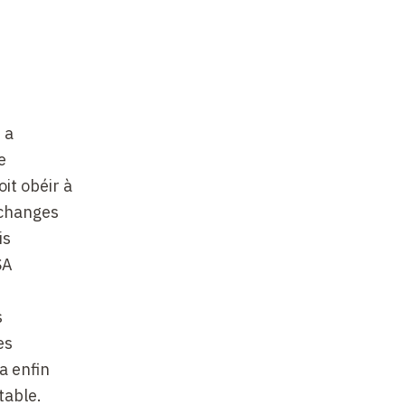
 a
e
it obéir à
 échanges
is
SA
s
es
a enfin
table.