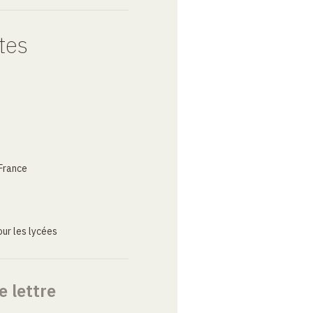
tes
France
ur les lycées
e lettre