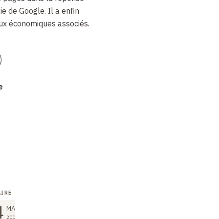
ie de Google. Il a enfin
ux économiques associés.
)
e
IRE
COURS
SÉMINAIRE
4
21
21
MAR
MAR
MAR
2008
2008
2008