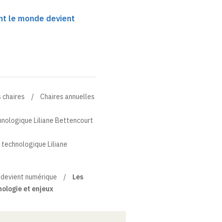
t le monde devient
 chaires
Chaires annuelles
hnologique Liliane Bettencourt
 technologique Liliane
 devient numérique
Les
ologie et enjeux