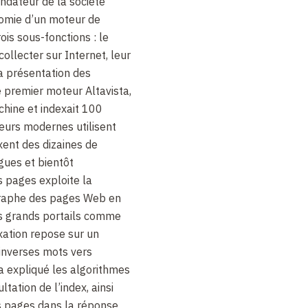
ndateur de la société
tomie d’un moteur de
is sous-fonctions : le
ollecter sur Internet, leur
 la présentation des
 premier moteur Altavista,
hine et indexait 100
eurs modernes utilisent
xent des dizaines de
gues et bientôt
s pages exploite la
 graphe des pages Web en
es grands portails comme
exation repose sur un
 inverses mots vers
a expliqué les algorithmes
tation de l’index, ainsi
es pages dans la réponse