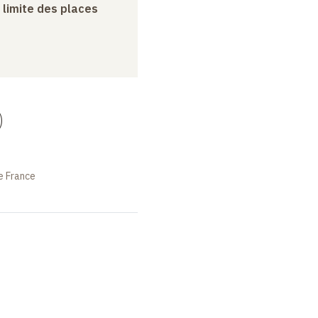
a limite des places
)
e France
SÉMINAIRE
COURS