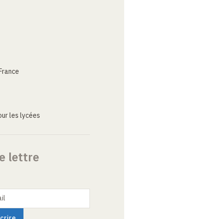
France
ur les lycées
e lettre
il