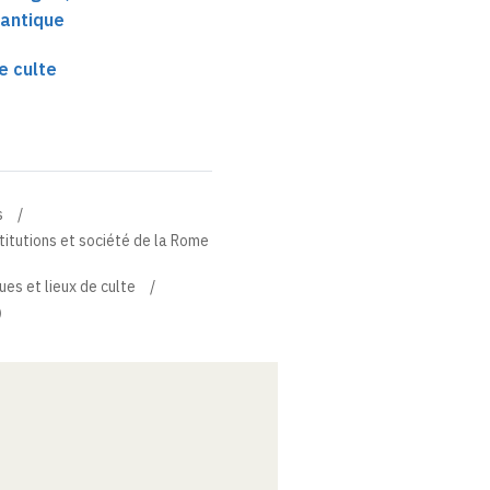
 antique
e culte
s
stitutions et société de la Rome
ues et lieux de culte
)