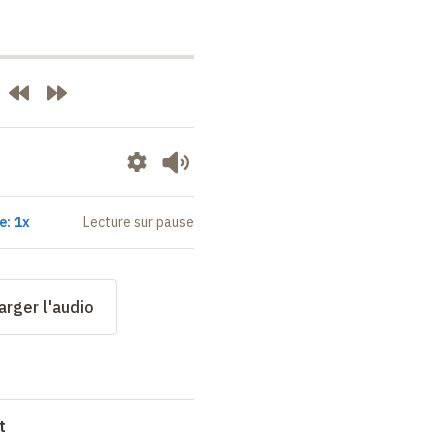
e: 1x
Lecture sur pause
arger l'audio
t