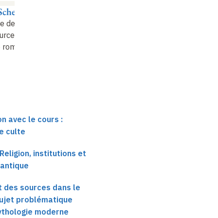
Scheid
John Scheid
John Scheid
te des eaux et
Pratiques et lieux de
Le culte des eaux et
urces dans le
culte (4)
des sources dans le
 romain.…
monde romain.…
n avec le cours :
e culte
Religion, institutions et
 antique
t des sources dans le
ujet problématique
ythologie moderne