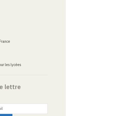
France
ur les lycées
e lettre
il