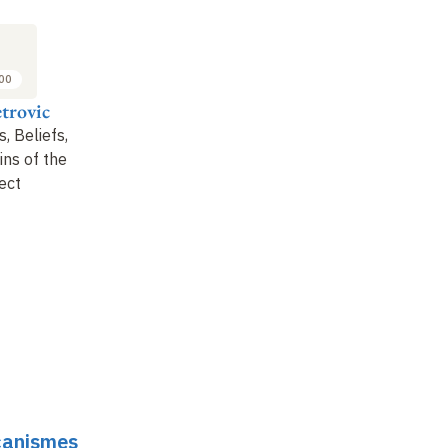
:00
trovic
, Beliefs,
ins of the
ect
écanismes