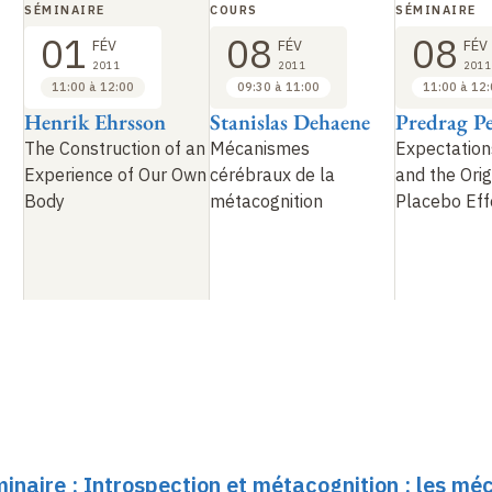
SÉMINAIRE
COURS
SÉMINAIRE
01
08
08
FÉV
FÉV
FÉV
2011
2011
2011
11:00 à 12:00
09:30 à 11:00
11:00 à 12
Henrik Ehrsson
Stanislas Dehaene
Predrag Pe
The Construction of an
Mécanismes
Expectations
Experience of Our Own
cérébraux de la
and the Orig
Body
métacognition
Placebo Eff
minaire : Introspection et métacognition : les m