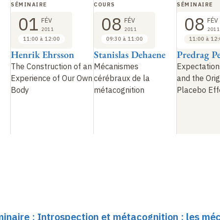
SÉMINAIRE
COURS
SÉMINAIRE
01
08
08
FÉV
FÉV
FÉV
2011
2011
2011
11:00 à 12:00
09:30 à 11:00
11:00 à 12
Henrik Ehrsson
Stanislas Dehaene
Predrag Pe
The Construction of an
Mécanismes
Expectations
Experience of Our Own
cérébraux de la
and the Orig
Body
métacognition
Placebo Eff
minaire : Introspection et métacognition : les m