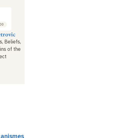
:00
trovic
, Beliefs,
ins of the
ect
écanismes