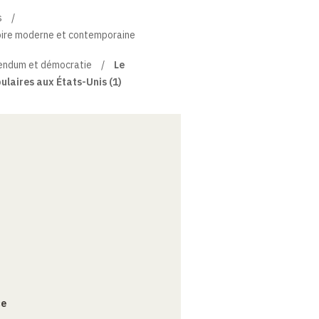
s
toire moderne et contemporaine
endum et démocratie
Le
pulaires aux États-Unis (1)
ce