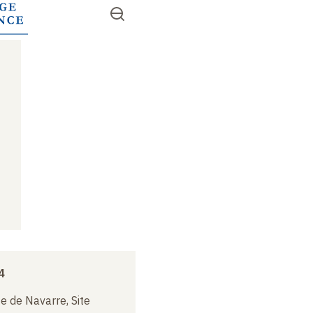
Aller
Ouvrir
RECHERCHER
au
Accès
le
contenu
menu
rapides
principal
4
e de Navarre, Site