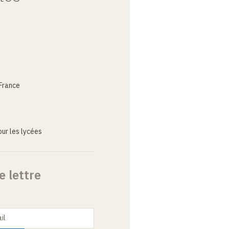
France
ur les lycées
e lettre
il