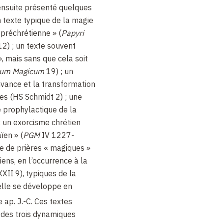
 ensuite présenté quelques
n texte typique de la magie
préchrétienne
» (
Papyri
12)
; un texte souvent
», mais sans que cela soit
tum Magicum
19)
; un
ivance et la transformation
es (HS Schmidt 2)
; une
 prophylactique de la
; un exorcisme chrétien
aïen
» (
PGM
IV 1227-
e de prières «
magiques
»
iens, en l’occurrence à la
XII 9), typiques de la
elle se développe en
e ap. J.-C. Ces textes
des trois dynamiques