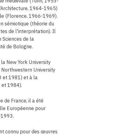
que médiévale (Turin, 1953-
d'Architecture, 1964-1965)
lle (Florence, 1966-1969).
 en sémiotique (théorie du
tes de l'interprétation). Il
n Sciences de la
ité de Bologne.
 la New York University
 Northwestern University
 et 1981) et à la
 et 1984).
e de France, il a été
uelle Européenne pour
-1993.
nt connu pour des œuvres