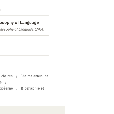
9.
losophy of Language
ilosophy of Language,
1984.
 chaires
Chaires annuelles
ne
ropéenne
Biographie et