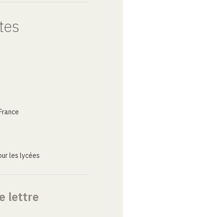
tes
France
ur les lycées
e lettre