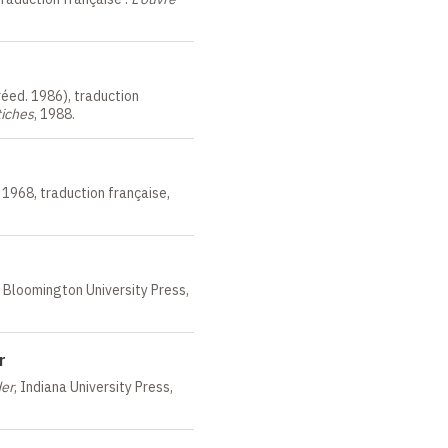
réed. 1986), traduction
tiches
, 1988.
, 1968, traduction française,
, Bloomington University Press,
r
der
, Indiana University Press,