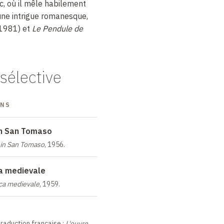
c, où il mêle habilement
une intrigue romanesque,
1981) et
Le Pendule de
sélective
ONS
in San Tomaso
 in San Tomaso
, 1956.
ca medievale
ica medievale
, 1959.
traduction française :
L'ouvre