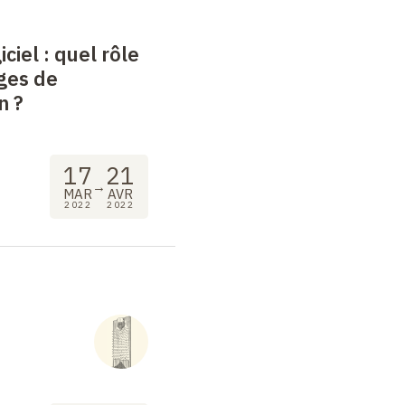
iciel
: quel rôle
ges de
n
?
17
21
→
MAR
AVR
2022
2022