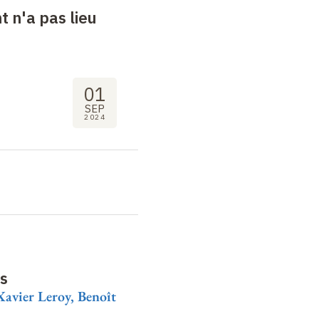
 n'a pas lieu
01
SEP
2024
is
Xavier Leroy, Benoît