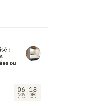
isé :
es
ées ou
06
18
→
NOV
DÉC
2025
2025