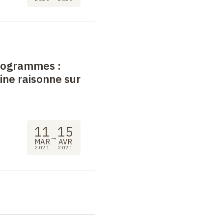
programmes
:
ne raisonne sur
11
15
→
MAR
AVR
2021
2021