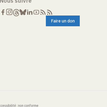
Nous suivre
Faire un don
cessibilité : non conforme