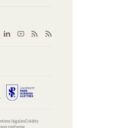
ntions légales
Crédits
: non conforme