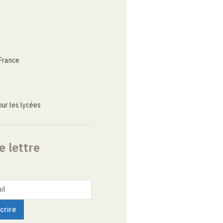
France
ur les lycées
e lettre
il