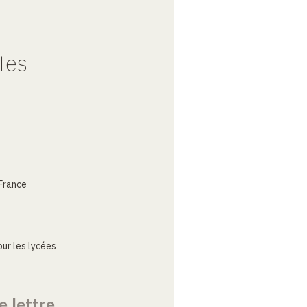
tes
France
ur les lycées
e lettre