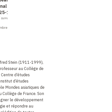
d'études tibétaines
rnal tibétain
925-1963)
7 novembre 2025 au
vembre 2025
Publié le 04 avril 2025
fred Stein (1911-1999),
professeur au Collège de
 Centre d’études
nstitut d’études
Pôle Mondes asiatiques de
 du Collège de France. Son
pagner le développement
gie et répondre au