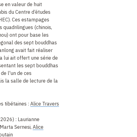
e en valeur de huit
is du Centre d’études
IHEC). Ces estampages
 quadrilingues (chinois,
hou) ont pour base les
togonal des sept bouddhas
nlong avait fait réaliser
lui ait offert une série de
ésentant les sept bouddhas
 de l'un de ces
 la salle de lecture de la
s tibétaines :
Alice Travers
-2026) : Laurianne
Marta Sernesi,
Alice
outain