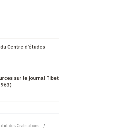
 du Centre d’études
urces sur le journal Tibet
1963)
titut des Civilisations