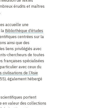
réédition de textes
ombreux érudits et maîtres
.
nes accueille une
 la
Bibliothèque d’études
ientifiques centrées sur la
ons ainsi que des
des liens privilégiés avec
ants-chercheurs de toutes
es françaises spécialisées
particulier avec ceux du
civilisations de l’Asie
5), également hébergé
 scientifiques portent
e en valeur des collections