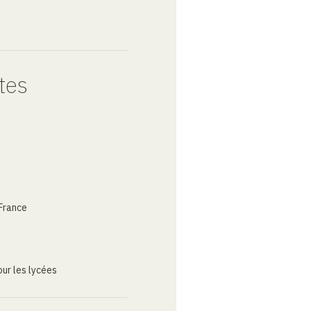
tes
France
ur les lycées