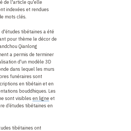
de l'article qu'elle
 sont indexées et rendues
de mots clés.
d'études tibétaines a été
ant pour thème le décor de
andchou Qianlong
ement a permis de terminer
éalisation d'un modèle 3D
onde dans lequel les murs
bres funéraires sont
riptions en tibétain et en
entations bouddhiques. Les
he sont visibles
en ligne
et
tre d’études tibétaines en
tudes tibétaines ont