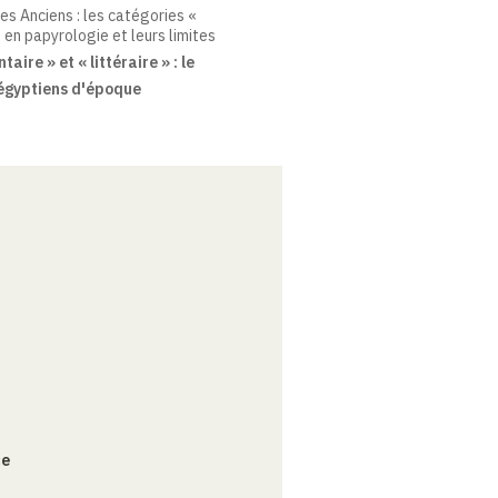
es Anciens : les catégories «
 en papyrologie et leurs limites
ire » et « littéraire » : le
égyptiens d'époque
ce