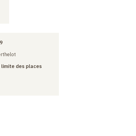
19
erthelot
a limite des places