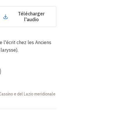
Télécharger
l'audio
 l'écrit chez les Anciens
larysse).
)
i Cassino e del Lazio meridionale