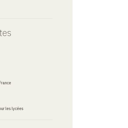
tes
France
ur les lycées