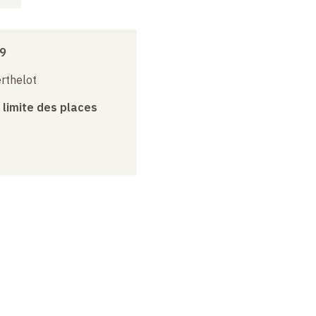
19
erthelot
a limite des places