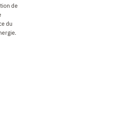
tion de
e
ice du
nergie.