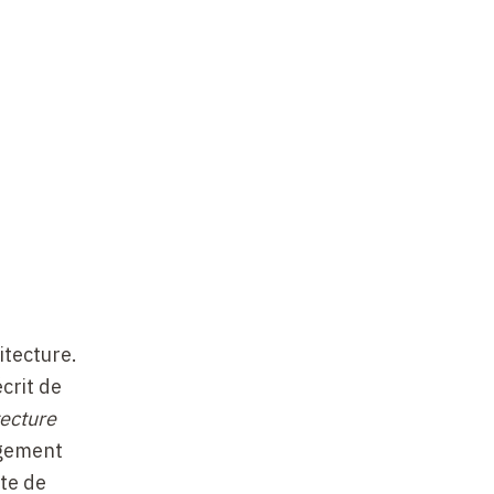
itecture.
crit de
tecture
agement
ste de