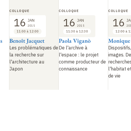
COLLOQUE
COLLOQUE
COLLOQUE
16
16
16
JAN
JAN
JA
2015
2015
20
11:00 à 12:00
11:30 à 12:30
12:00 à 1
s
Benoît Jacquet
Paola Viganò
Monique 
Les problématiques de
De l'archive à
Dispositifs
la recherche sur
l'espace
: le projet
images. D
l'architecture au
comme producteur de
recherches
Japon
connaissance
l'habitat 
de vie