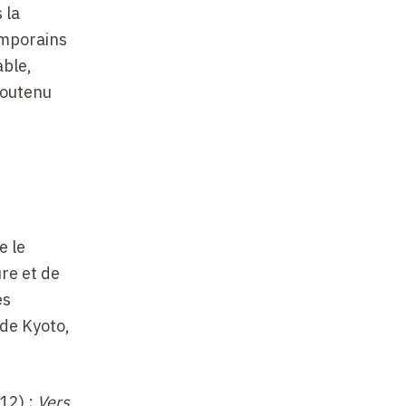
 la
emporains
able,
soutenu
e le
ure et de
es
 de Kyoto,
12) ;
Vers