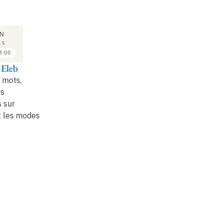
COLLOQUE
COLLOQUE
CO
16
16
N
JAN
JAN
15
2015
2015
3:00
14:30 à 15:30
15:00 à 16:00
Eleb
Jean-Louis Cohen
Jean-Pierre Chupin
Fr
, mots,
Les horizons nouveaux
Dans l'océan doctoral,
La
es
de l'histoire de
un compas théorique
re
 sur
l'architecture
l'
et les modes