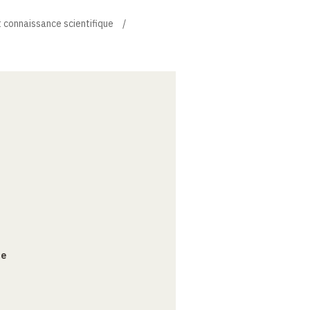
t connaissance scientifique
ce