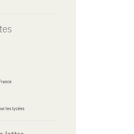
tes
France
ur les lycées
e lettre