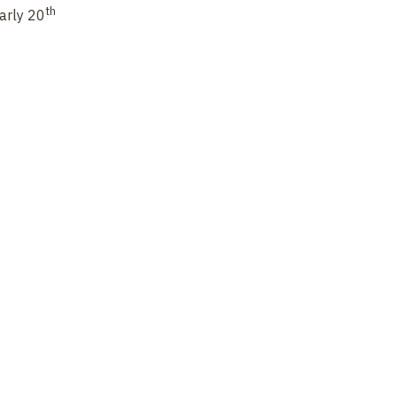
la Chine vue du Japon
th
arly 20