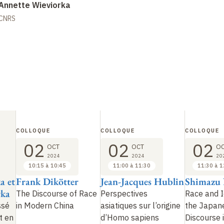
Annette Wieviorka
CNRS
COLLOQUE
COLLOQUE
COLLOQUE
02
02
02
OCT
OCT
O
2024
2024
20
10:15 à 10:45
11:00 à 11:30
11:30 à 1
a et
Frank Dikötter
Jean-Jacques Hublin
Shimazu
rka
The Discourse of Race
Perspectives
Race and I
ssé
in Modern China
asiatiques sur l’origine
the Japan
t en
d’Homo sapiens
Discourse 