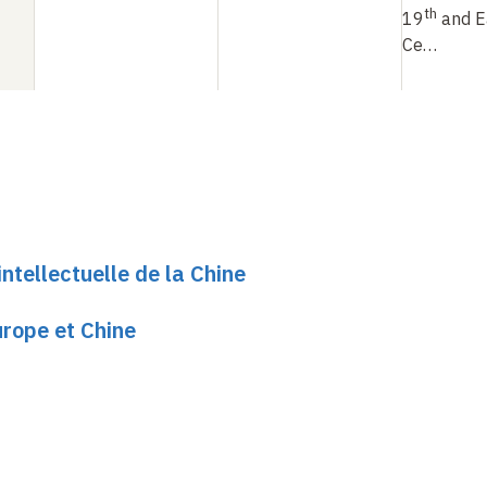
th
19
and E
Ce…
ntellectuelle de la Chine
urope et Chine