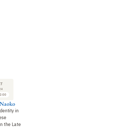
COLLOQUE
COLLOQUE
CO
02
02
CT
OCT
OCT
24
2024
2024
2:00
12:00 à 12:30
14:00 à 14:30
 Naoko
Pierre-François
Régis Meyran
Cl
Souyri
dentity in
Le péril jaune, récit
À 
ese
Race, discrimination et
racial et panique
in the Late
nationalisme culturel :
morale