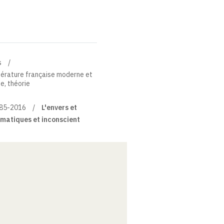
s
térature française moderne et
ue, théorie
885-2016
L'envers et
ématiques et inconscient