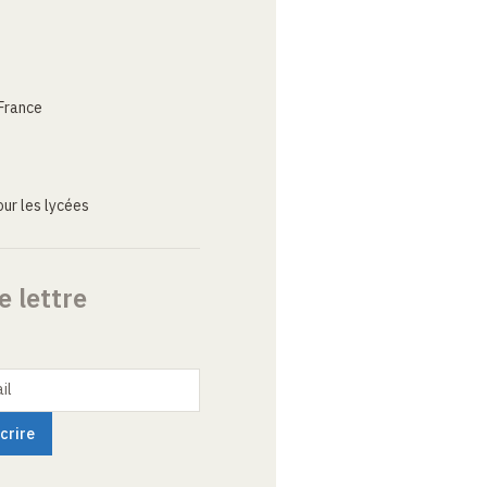
France
ur les lycées
e lettre
il