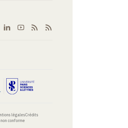
ntions légales
Crédits
: non conforme