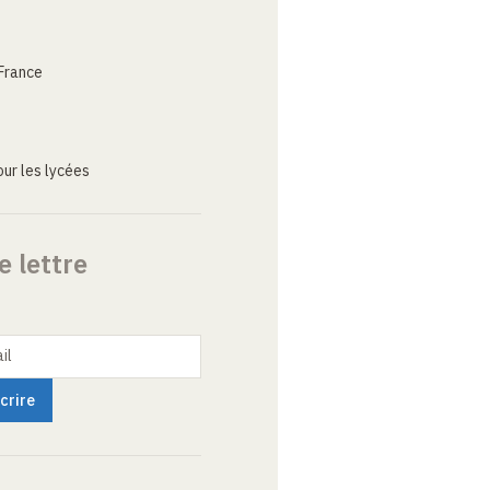
France
ur les lycées
e lettre
il