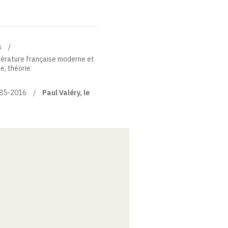
s
térature française moderne et
ue, théorie
885-2016
Paul Valéry, le