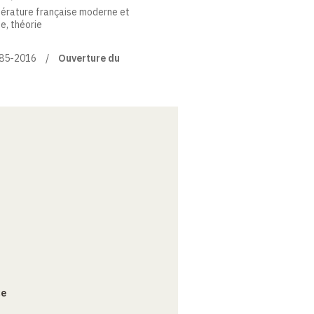
térature française moderne et
ue, théorie
885-2016
Ouverture du
ce