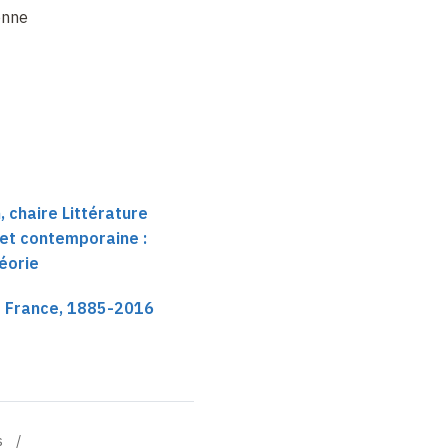
enne
au Collège de France
une épistémologie en
germe
 chaire Littérature
et contemporaine :
héorie
e France, 1885-2016
s