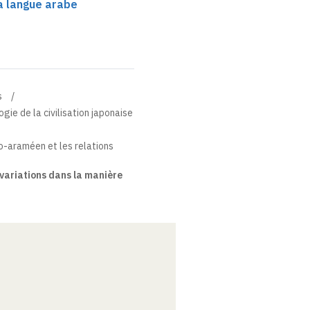
la langue arabe
s
gie de la civilisation japonaise
ro-araméen et les relations
variations dans la manière