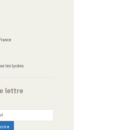
France
ur les lycées
e lettre
il