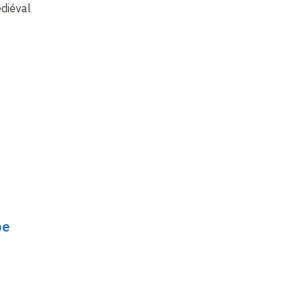
diéval
e
e
(XVII
-XVIII
…
be