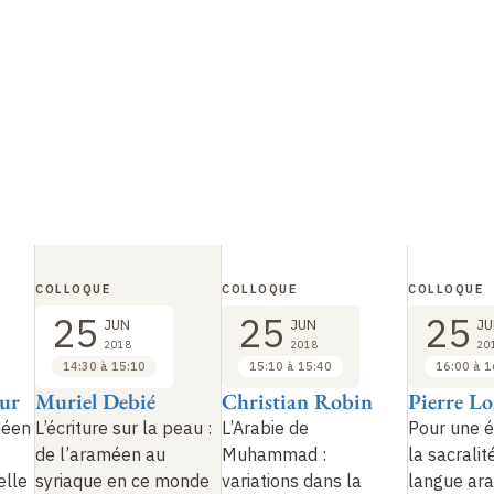
COLLOQUE
COLLOQUE
COLLOQUE
25
25
25
JUN
JUN
JU
2018
2018
20
14:30 à 15:10
15:10 à 15:40
16:00 à 1
ur
Muriel Debié
Christian Robin
Pierre Lo
méen
L’écriture sur la peau
:
L’Arabie de
Pour une é
de l’araméen au
Muhammad
:
la sacralit
elle
syriaque en ce monde
variations dans la
langue ara