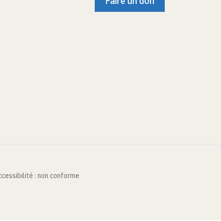
Faire un don
cessibilité : non conforme