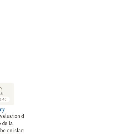
COLLOQUE
25
N
JUN
18
2018
6:40
16:40 à 17:20
ry
Bernard Heyberger
valuation de
L’arabe et les autres
é de la
langues dans le
be en islam
christianisme oriental