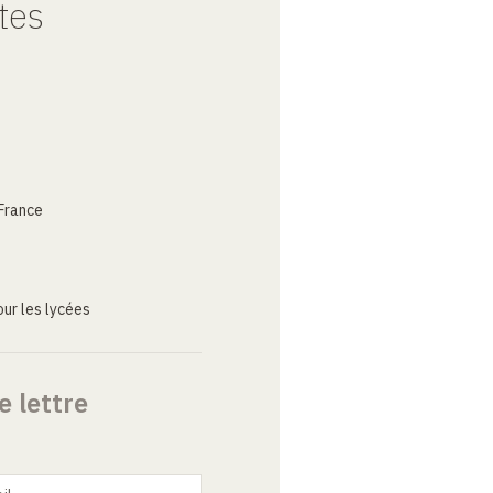
tes
France
ur les lycées
e lettre