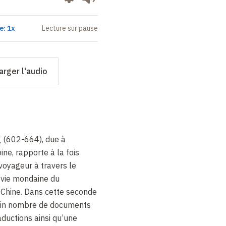
e: 1x
Lecture sur pause
arger l'audio
 (602-664), due à
ne, rapporte à la fois
 voyageur à travers le
a vie mondaine du
 Chine. Dans cette seconde
tain nombre de documents
aductions ainsi qu’une