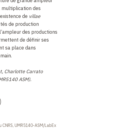
culture de grande ampleur
a multiplication des
l’existence de
villae
ités de production
 l’ampleur des productions
mettent de définir ses
nt sa place dans
omain.
t, Charlotte Carrato
UMR5140 ASM).
)
 au CNRS, UMR5140-ASM/LabEx