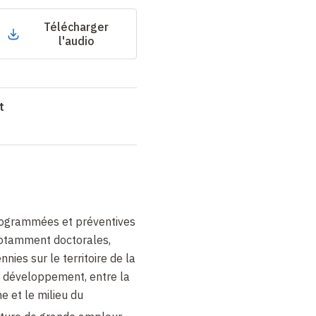
Télécharger
l'audio
t
rogrammées et préventives
 notamment doctorales,
nies sur le territoire de la
 développement, entre la
e et le milieu du