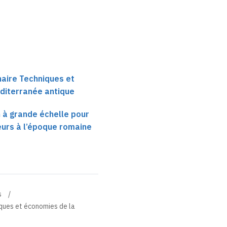
haire Techniques et
diterranée antique
n à grande échelle pour
eurs à l’époque romaine
s
iques et économies de la