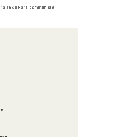
enaire du Parti communiste
ce