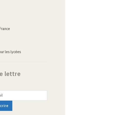
France
ur les lycées
e lettre
il