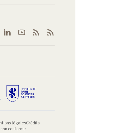
ntions légales
Crédits
: non conforme