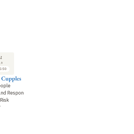
COLLOQUE
COLLOQUE
24
24
I
MAI
MAI
19
2019
2019
5:50
16:10 à 16:50
16:50 à 17:30
 Cupples
Laure Coulombel et
David Hunter
Claude Kirchner
eople
Polygenic Risk Scores:
 and Respond
Ethics and Big Data for
Prognostic, Predictive,
 Risk
Health
Practical?
?