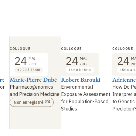
COLLOQUE
COLLOQUE
COLLOQUE
24
24
24
MAI
MAI
MA
2019
2019
20
12:20 à 13:00
14:30 à 15:10
15:10 à 1
rt
Marie-Pierre Dubé
Robert Barouki
Adrienne
or
Pharmacogenomics
Environmental
How Do P
and Precision Medicine
Exposure Assessment
Interpret
for Population-Based
to Genetic
Non enregistré
Studies
Prediction