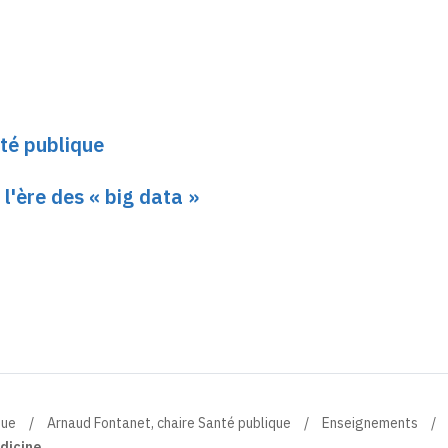
té publique
 l'ère des « big data »
que
Arnaud Fontanet, chaire Santé publique
Enseignements
dicine