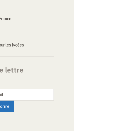
France
ur les lycées
e lettre
il