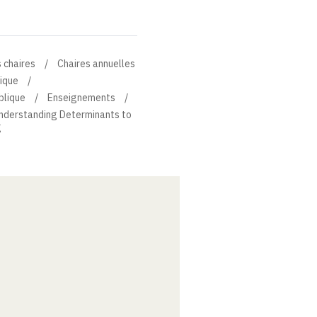
 chaires
Chaires annuelles
lique
blique
Enseignements
Understanding Determinants to
g