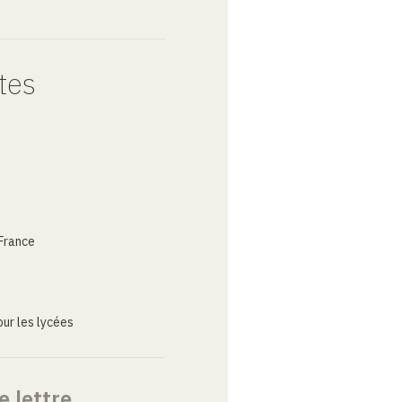
tes
France
ur les lycées
e lettre