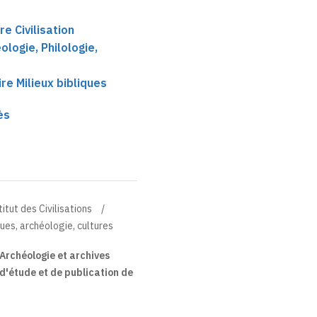
re Civilisation
logie, Philologie,
e Milieux bibliques
ès
titut des Civilisations
ues, archéologie, cultures
Archéologie et archives
f d'étude et de publication de