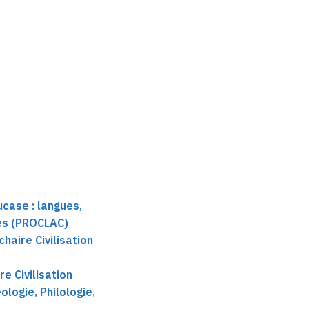
Non enregistré
case : langues,
res (PROCLAC)
haire Civilisation
re Civilisation
logie, Philologie,