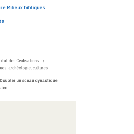
e Milieux bibliques
ès
titut des Civilisations
ues, archéologie, cultures
Doubler un sceau dynastique
cien