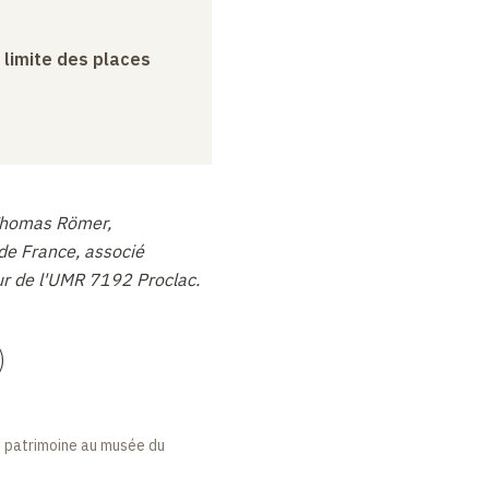
a limite des places
 Thomas Römer,
de France, associé
eur de l'UMR 7192 Proclac.
)
 patrimoine au musée du