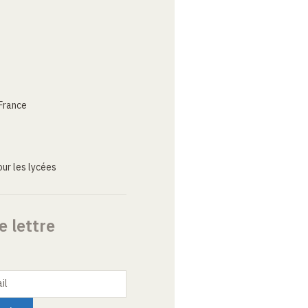
France
ur les lycées
e lettre
il