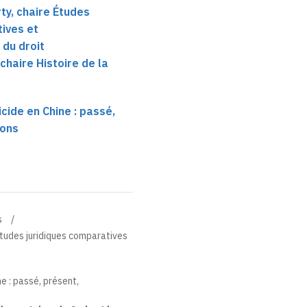
ty, chaire Études
ives et
 du droit
 chaire Histoire de la
cide en Chine : passé,
sons
s
Études juridiques comparatives
e : passé, présent,