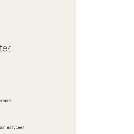
tes
France
ur les lycées