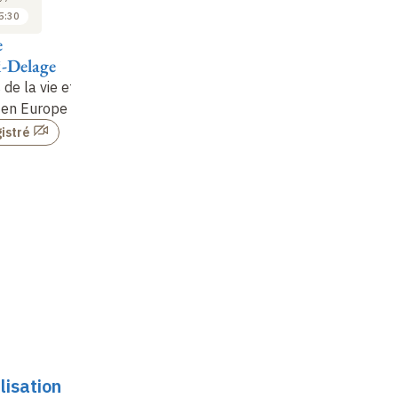
5:30
15:30 à 16:00
16:00 à 16:30
e
Stefano Manacorda
Naomi Norberg
Mi
i-Delage
M
La peine de mort en
La peine de mort aux
de la vie et
Europe
États-Unis
Ve
 en Europe
co
Non enregistré
Non enregistré
istré
lisation