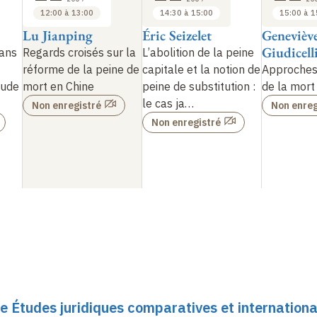
12:00 à 13:00
14:30 à 15:00
15:00 à 1
Lu Jianping
Éric Seizelet
Genevièv
Giudicell
dans
Regards croisés sur la
L’abolition de la peine
réforme de la peine de
capitale et la notion de
Approches 
tude
mort en Chine
peine de substitution
:
de la mort
le cas ja…
Non enregistré
Non enreg
Non enregistré
e Études juridiques comparatives et internationa