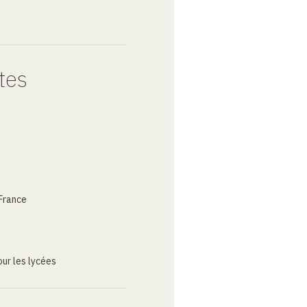
tes
France
ur les lycées