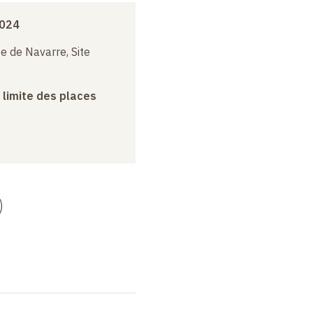
2024
e de Navarre, Site
a limite des places
)