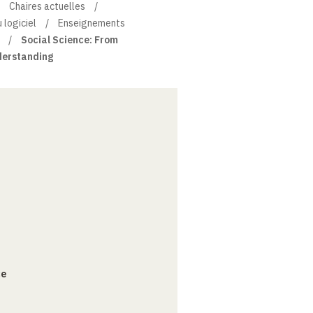
Chaires actuelles
 logiciel
Enseignements
Social Science: From
derstanding
ce