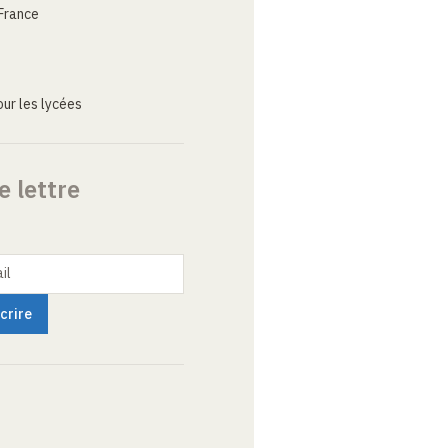
France
ur les lycées
e lettre
il