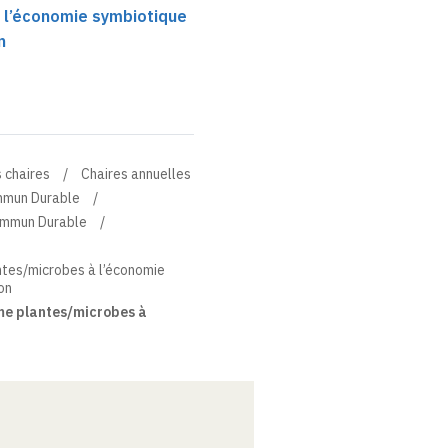
 l’économie symbiotique
n
 chaires
Chaires annuelles
ommun Durable
Commun Durable
ntes/microbes à l’économie
on
me plantes/microbes à