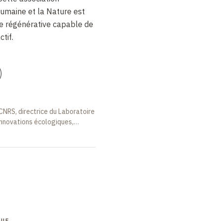
humaine et la Nature est
e régénérative capable de
tif.
)
 CNRS, directrice du Laboratoire
 innovations écologiques,
Collège de France
QUE
COLLOQUE