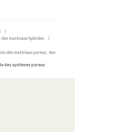
s
e des matériaux hybrides
ions des matériaux poreux : des
de des systèmes poreux