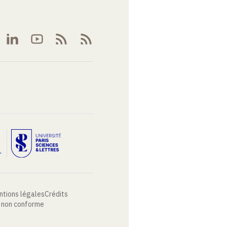
ntions légales
Crédits
: non conforme