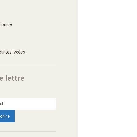
France
ur les lycées
e lettre
il