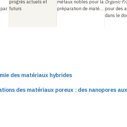
progrès actuels et
métaux nobles pour la
Organic F
 par
futurs
préparation de maté…
pour des a
dans le d
imie des matériaux hybrides
cations des matériaux poreux : des nanopores au