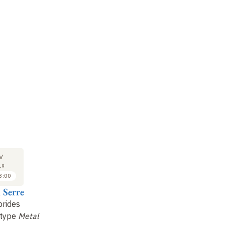
COLLOQUE
COLLOQUE
CO
22
22
V
FÉV
FÉV
19
2019
2019
3:00
14:00 à 14:30
14:30 à 15:30
 Serre
Neil Mc Keown
Philip Llewelyn
Sy
brides
Matériaux poreux sans
Matériaux nanoporeux
Ma
 type
Metal
charpente prédéfinie
pour la réduction des
ma