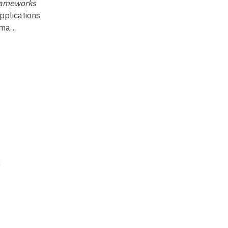
rameworks
risques des gaz à effet
pr
pplications
de serre
ap
oma…
x