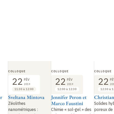
COLLOQUE
COLLOQUE
COLLOQUE
22
22
22
FÉV
FÉV
FÉ
2019
2019
20
11:30 à 12:00
12:00 à 12:30
12:30 à 1
r
Sveltana Mintova
Jennifer Peron et
Christian
Marco Faustini
Zéolithes
Solides hy
nanométriques
:
Chimie «
sol-gel
» des
poreux de