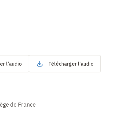
er l'audio
Télécharger l'audio
lège de France