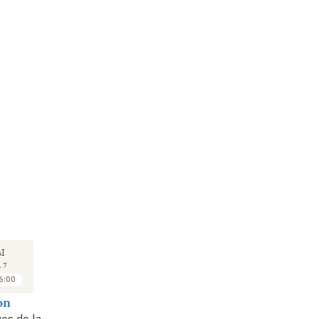
COLLOQUE
COLLOQUE
CO
22
22
I
MAI
MAI
17
2017
2017
6:00
16:15 à 16:45
16:45 à 17:15
on
Saul Olyan
Regine Hunziker-
T