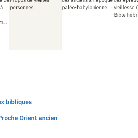
e de
Propos de vieilles
Les anciens à l'époque
Les épreuv
’à
personnes
paléo-babylonienne
vieillesse 
Bible hébr
ti…
x bibliques
e Proche Orient ancien