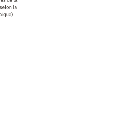
Rodewald
es de la
Quelques associations
«
(selon la
culturelles positives
«
Éclats de rire
»
: le
lo
aïque)
de la vieillesse dans la
cas de la femme âgée
3
Bible hébraïque