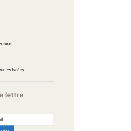
France
ur les lycées
e lettre
il